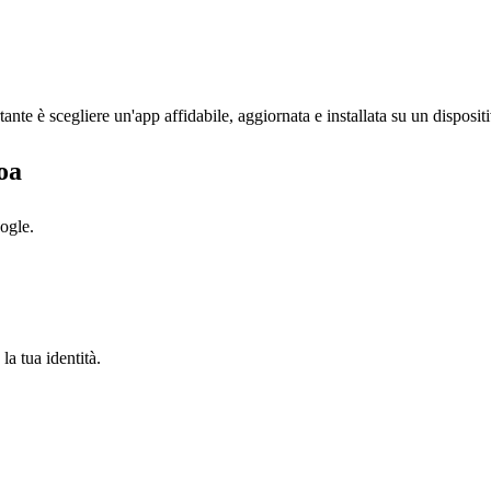
te è scegliere un'app affidabile, aggiornata e installata su un dispositi
oa
ogle.
la tua identità.